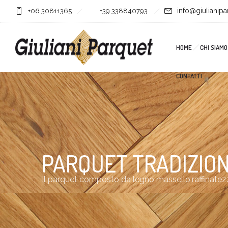
info@giulianipar
+06 30811365
+39 338840793
HOME
CHI SIAMO
CONTATTI
PARQUET TRADIZIO
Il parquet composto da legno massello,raffinatezz