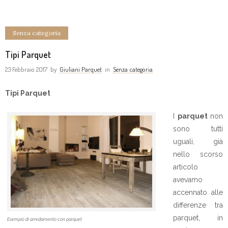
Senza categoria
Tipi Parquet
23 Febbraio 2017
by
Giuliani Parquet
in
Senza categoria
Tipi Parquet
I
parquet
non
sono tutti
uguali, già
nello scorso
articolo
avevamo
accennato alle
differenze tra
parquet, in
Esempio di arredamento con parquet