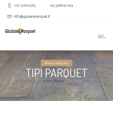
+06 30811365
+39 338840793
info@giulianiparquet.it
Senza categoria
TIPI PARQUET
23 Febbraio 2017
by
Giuliani Parquet
0
Comments
2002 Views